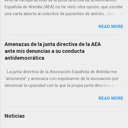
Española de Aniridia (AEA) no he visto otra opción, que escribir
una carta abierta al colectivo de pacientes de aniridia , donde
pongo al descubierto el más absoluto abandono al que la
READ MORE
Asociación Española de Aniridia, bajo la actual junta directiva,
tiene sometidos a los enfermos de aniridia. ¿Qué agentes han
determinado que, durante años, la AEA se mantenga en una
Amenazas de la junta directiva de la AEA
inaudita convivencia y docilidad ante las incomprensibles y
ante mis denuncias a su conducta
intolerables trabas que las autoridades sanitarias imponen al
antidemocrática
desarrollo y aplicación de terapias basadas en células madre?
La junta directiva de la Asociación Española de Aniridia me
"amonesta" y amenaza con expulsarme de la asociación por
denunciar la opacidad con la que la propia junta directiva está
dirigiendo el proceso de selección de candidatos para las
READ MORE
próximas elecciones del 20 de abril de 2024. ¿Desde cuándo
en un sistema democrático el órgano de gobierno dirige el
proceso de selección de los candidatos que se presentarán a
Noticias
las elecciones? ¿Es la junta directiva de la AEA capaz de
aceptar la crítica hecha desde el más absoluto respeto, o