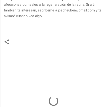
afecciones corneales o la regeneración de la retina. Si a ti
también te interesan, escríbeme a jbscheuber@gmail.com y te
avisaré cuando vea algo.
C
o
m
m
e
n
t
s