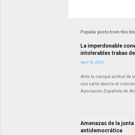
Popular posts from this bl
La imperdonable convi
intolerables trabas de
April 16, 2024
Ante la caciquil actitud de 
una carta abierta al colect
Asociación Española de Anir
han determinado que, duran
intolerables trabas que las
madre?
Amenazas de la junta 
antidemocrática