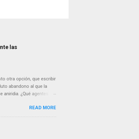
nte las
sto otra opción, que escribir
oluto abandono al que la
de aniridia. ¿Qué agentes
 ante las incomprensibles y
READ MORE
s basadas en células