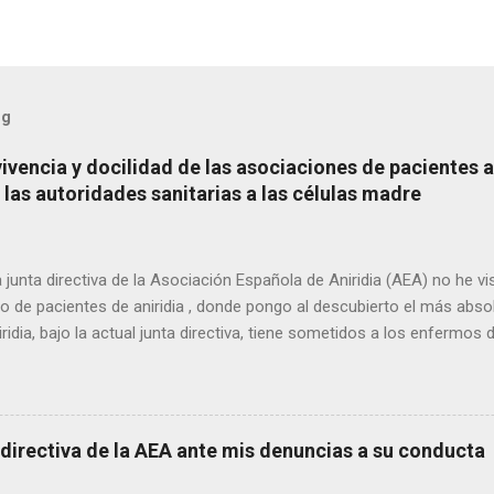
og
vencia y docilidad de las asociaciones de pacientes a
 las autoridades sanitarias a las células madre
la junta directiva de la Asociación Española de Aniridia (AEA) no he vi
ivo de pacientes de aniridia , donde pongo al descubierto el más abs
idia, bajo la actual junta directiva, tiene sometidos a los enfermos 
te años, la AEA se mantenga en una inaudita convivencia y docilidad
 autoridades sanitarias imponen al desarrollo y aplicación de terapia
directiva de la AEA ante mis denuncias a su conducta