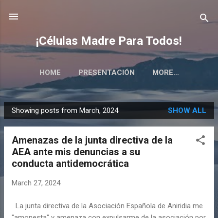
Skip to main content
¡Células Madre Para Todos!
HOME
PRESENTACIÓN
MORE…
Showing posts from March, 2024
SHOW ALL
P
o
Amenazas de la junta directiva de la
s
AEA ante mis denuncias a su
t
conducta antidemocrática
s
March 27, 2024
La junta directiva de la Asociación Española de Aniridia me
"amonesta" y amenaza con expulsarme de la asociación por