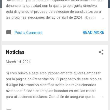
denunciar la opacidad con la que la propia junta directiva
está dirigiendo el proceso de selección de candidatos para
las próximas elecciones del 20 de abril de 2024. ¿Desde
cuándo en un sistema democrático el órgano de gobierno
dirige el proceso de selección de los candidatos que se
READ MORE
Post a Comment
presentarán a las elecciones? ¿Es la junta directiva de la
AEA capaz de aceptar la crítica hecha desde el más
absoluto respeto, o debemos todos estar aquí aplaudiendo
Noticias
con las orejas? En los próximos días proporcionaré más
información.
March 14, 2024
Si eres nuevo a este sitio, probablemente quieras empezar
por la página de Presentación . El propósito de este sitio es
divulgar información científica sobre los revolucionarios
avances médicos en terapias basadas en células madre
para afecciones oculares. Con el fin de asegurar que la
información proporcionada sea exacta, está se ofrece
fundamentalmete en la forma de artículos científicos y